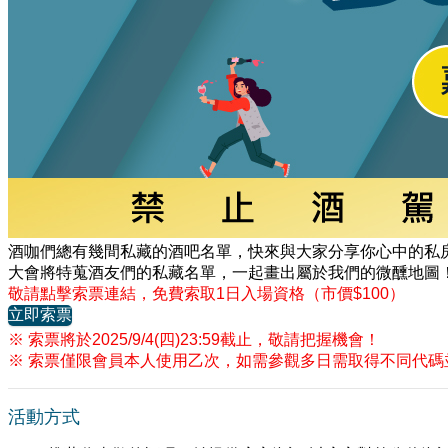
酒咖們總有幾間私藏的酒吧名單，快來與大家分享你心中的私房
大會將特蒐酒友們的私藏名單，一起畫出屬於我們的微醺地圖
敬請點擊索票連結，免費索取1日入場資格（市價$100）
立即索票
※ 索票將於2025/9/4(四)23:59截止，敬請把握機會！
※ 索票僅限會員本人使用乙次，如需參觀多日需取得不同代碼
活動方式