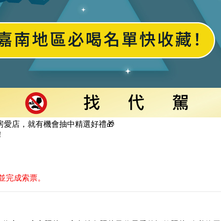
愛店，就有機會抽中精選好禮🎁
！
並完成索票。