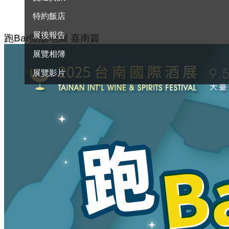
特約飯店
展後報告
跑Bar微醺地圖
嘉南篇
展覽相簿
展覽影片