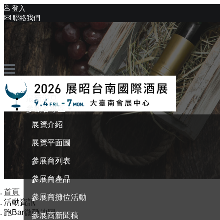
登入
聯絡我們
相關展覽
同期展覽
臺南國際茶、咖啡暨食品展
系列展覽
巡迴酒展系列
最新消息
參觀者專區
展覽介紹
展覽平面圖
參展商列表
參展商產品
首頁
參展商攤位活動
活動資訊
跑Bar微醺地圖
參展商新聞稿