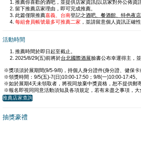
推薦你喜歡的酒吧，並提供店家資訊(以店家對外公佈資
留下推薦店家理由，即可完成推薦。
此篇僅限推薦
嘉義、台南
登記之
酒吧、餐酒館、特色夜店
每組會員帳號最多可推薦二家
，並請留意個人資訊正確性
活動時間
推薦時間於即日起至
截止。
2025/8/29(五)前將於
台北國際酒展
臉書公布幸運得主，
※獎項須於展期間(9/5-9/8)，持個人身分證件(身分證、健
※領獎時間：9/5(五)-7(日)10:00-17:50；9/8(一)10:00-17:45。
※如於展期4天未領取者，將視同放棄中獎資格，恕不提供郵
※報名即視同同意活動須知及各項規定，若有未盡之事項，大
推薦店家查詢
抽獎豪禮