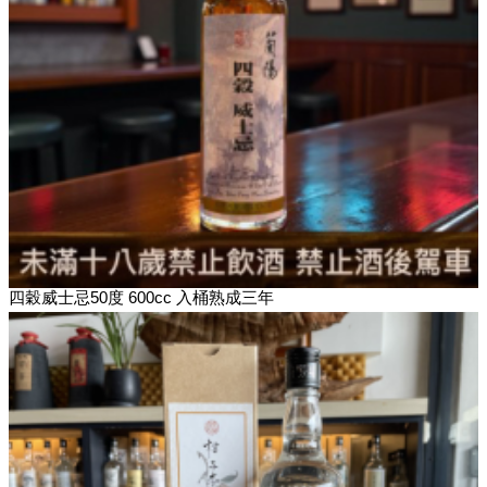
四穀威士忌50度 600cc 入桶熟成三年