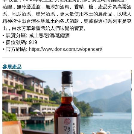
蒸餾，無冷凝過濾，無添加酒精、香精、糖，產品分為高粱酒
系、地瓜酒系、糙米酒系，更大量使用本土的農產品，以職人
精神衍生出台灣在地風土的各式酒款，甕藏跟過桶系列更是突
• 展覽分區:
威士忌/烈酒/蒸餾酒
• 攤位號碼:
919
• 官方網站:
https://www.dons.com.tw/opencart/
參展產品