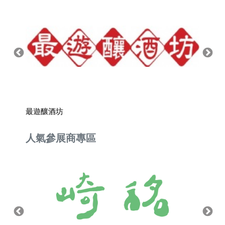
最遊釀酒坊
恆器製
人氣參展商專區