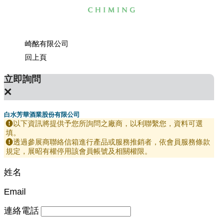
崎酩有限公司
嘉德通
回上頁
立即詢問
×
白水芳華酒業股份有限公司
以下資訊將提供予您所詢問之廠商，以利聯繫您，資料可選
填。
透過參展商聯絡信箱進行產品或服務推銷者，依會員服務條款
規定，展昭有權停用該會員帳號及相關權限。
姓名
Email
連絡電話